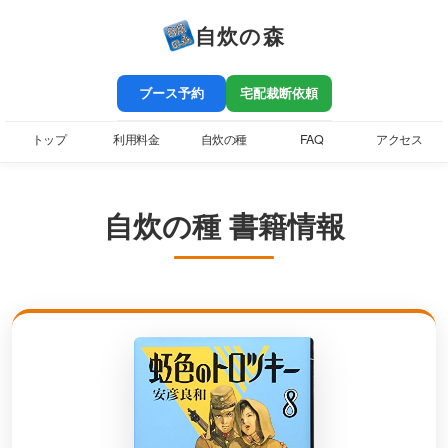
自炊の森
ブース予約
宅配裁断依頼
トップ
利用料金
自炊の種
FAQ
アクセス
自炊の種 書籍情報