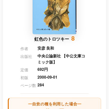
8
虹色のトロツキー
安彦 良和
作者
中央公論新社 【中公文庫コ
出版社
ミック版】
692円
定価
2000-09-01
初版
284
ページ数
自炊の種を利用した場合