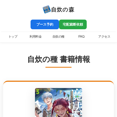
自炊の森
ブース予約
宅配裁断依頼
トップ
利用料金
自炊の種
FAQ
アクセス
自炊の種 書籍情報