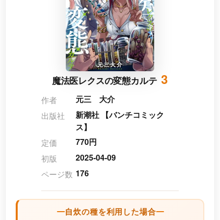
3
魔法医レクスの変態カルテ
元三 大介
作者
新潮社 【バンチコミック
出版社
ス】
770円
定価
2025-04-09
初版
176
ページ数
自炊の種を利用した場合