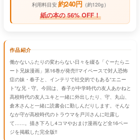
約240円
利用料目安
（
約120g）
紙の本の 56% OFF！
作品紹介
働かないふたりの変わらない日々を綴る「ぐーたらニ
ート兄妹漫画」第16巻が発売!!マイペースで対人恐怖
症の妹・春子と、インテリで社交的でもある“エニー
ト”な兄・守。今回は、春子が中学時代の友人あかねと
高校時代の友人ユキと一緒に外出したり、守、丸山、
倉木さんと一緒に読書会に勤しんだりします。そんな
なか守が高校時代のトラウマを戸川さんに吐露し
て……。描き下ろし4コマやおまけ漫画など全16ペー
ジを掲載した完全版!!