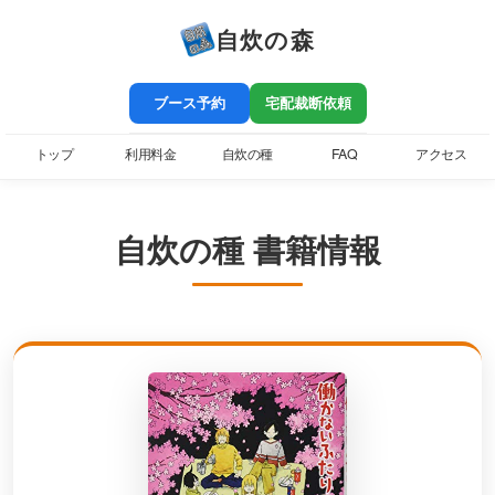
自炊の森
ブース予約
宅配裁断依頼
トップ
利用料金
自炊の種
FAQ
アクセス
自炊の種 書籍情報