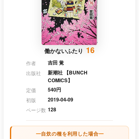
16
働かないふたり
吉田 覚
作者
新潮社 【BUNCH
出版社
COMICS】
540円
定価
2019-04-09
初版
128
ページ数
自炊の種を利用した場合