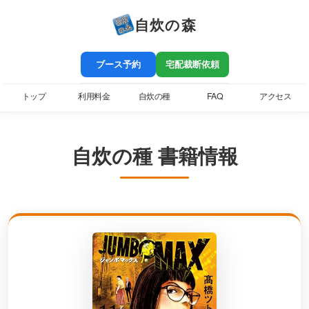
自炊の森
ブース予約
宅配裁断依頼
トップ
利用料金
自炊の種
FAQ
アクセス
自炊の種 書籍情報