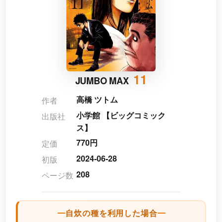
11
JUMBO MAX
高橋 ツトム
作者
小学館 【ビッグコミック
出版社
ス】
770円
定価
2024-06-28
初版
208
ページ数
自炊の種を利用した場合