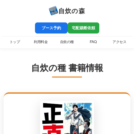
自炊の森
ブース予約
宅配裁断依頼
トップ
利用料金
自炊の種
FAQ
アクセス
自炊の種 書籍情報