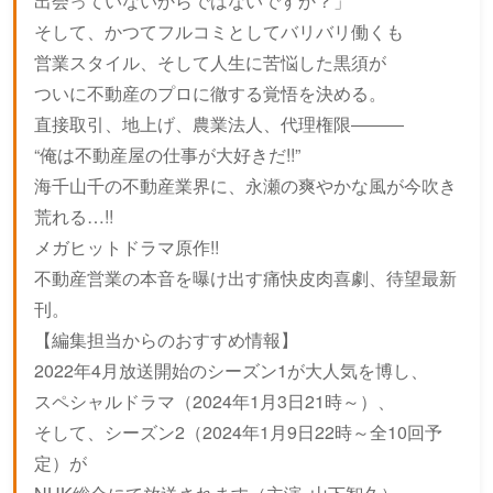
出会っていないからではないですか？」
そして、かつてフルコミとしてバリバリ働くも
営業スタイル、そして人生に苦悩した黒須が
ついに不動産のプロに徹する覚悟を決める。
直接取引、地上げ、農業法人、代理権限―――
“俺は不動産屋の仕事が大好きだ!!”
海千山千の不動産業界に、永瀬の爽やかな風が今吹き
荒れる…!!
メガヒットドラマ原作!!
不動産営業の本音を曝け出す痛快皮肉喜劇、待望最新
刊。
【編集担当からのおすすめ情報】
2022年4月放送開始のシーズン1が大人気を博し、
スペシャルドラマ（2024年1月3日21時～）、
そして、シーズン2（2024年1月9日22時～全10回予
定）が