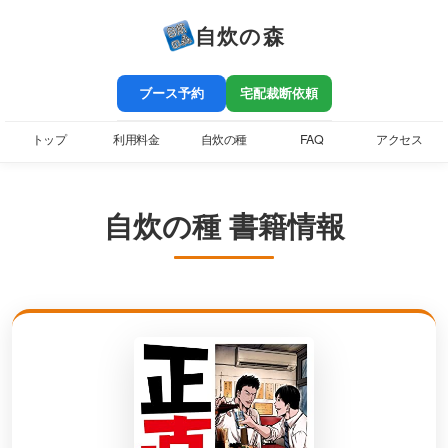
自炊の森
ブース予約
宅配裁断依頼
トップ
利用料金
自炊の種
FAQ
アクセス
自炊の種 書籍情報