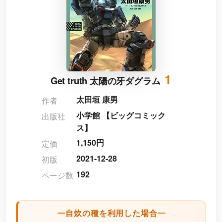
1
Get truth 太陽の牙ダグラム
太田垣 康男
作者
小学館 【ビッグコミック
出版社
ス】
1,150円
定価
2021-12-28
初版
192
ページ数
自炊の種を利用した場合