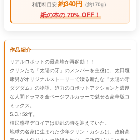
約340円
利用料目安
（
約170g）
紙の本の 70% OFF！
作品紹介
リアルロボットの最高峰が再起動！！
クリンたち「太陽の牙」のメンバーを主役に、太田垣
康男がオリジナルストーリーで綴る新たな『太陽の牙
ダグダム』の物語。迫力のロボットアクションと濃厚
な人間ドラマを全ページフルカラーで魅せる豪華版コ
ミックス。
S.C.152年。
植民惑星デロイアは動乱の時を迎えていた。
地球の名家に生まれた少年クリン・カシムは、政府高