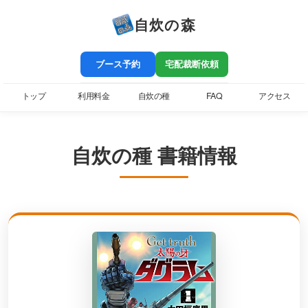
自炊の森
ブース予約
宅配裁断依頼
トップ
利用料金
自炊の種
FAQ
アクセス
自炊の種 書籍情報