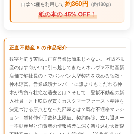
約360円
自炊の種を利用して
（
約180g）
紙の本の 45% OFF！
正直不動産 8 の作品紹介
数字と闘う苦悩…正直営業は簡単じゃない。 登坂不動
産のはす向かいに引っ越してきたミネルヴァ不動産新
店舗で鵤社長の下でバンバン大型契約を決める宿敵・
神木涼真。営業成績ナンバー1に誰よりもこだわる神
木が背負う壮絶な過去とは？そして、登坂不動産の新
入社員・月下咲良が貫くカスタマーファースト精神を
決定づける原点となった部屋とは？既存不適格マンシ
ョン、賃貸仲介手数料上限値、契約解除、立ち退きー
ー不動産屋と消費者の情報格差に深く斬り込む大反響