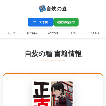
自炊の森
ブース予約
宅配裁断依頼
トップ
利用料金
自炊の種
FAQ
アクセス
自炊の種 書籍情報