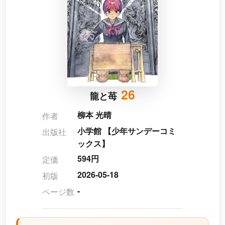
26
龍と苺
柳本 光晴
作者
小学館 【少年サンデーコミ
出版社
ックス】
594円
定価
2026-05-18
初版
-
ページ数