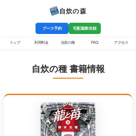
自炊の森
ブース予約
宅配裁断依頼
トップ
利用料金
自炊の種
FAQ
アクセス
自炊の種 書籍情報