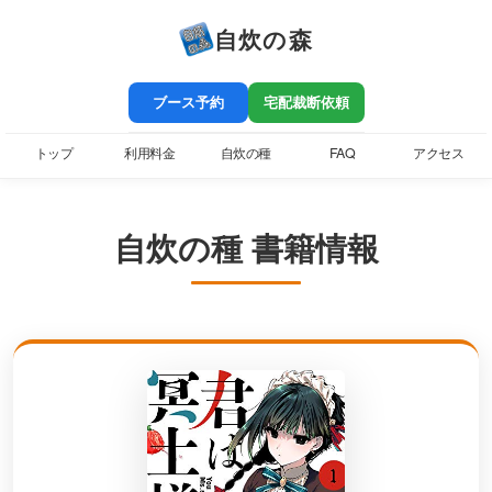
自炊の森
ブース予約
宅配裁断依頼
トップ
利用料金
自炊の種
FAQ
アクセス
自炊の種 書籍情報