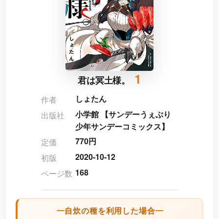
1
君は冥土様。
しょたん
作者
小学館 【サンデーうぇぶり
出版社
少年サンデーコミックス】
770円
定価
2020-10-12
初版
168
ページ数
自炊の種を利用した場合