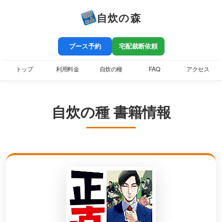
自炊の森
ブース予約
宅配裁断依頼
トップ
利用料金
自炊の種
FAQ
アクセス
自炊の種 書籍情報