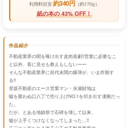
約340円
利用料目安
（
約170g）
紙の本の 43% OFF！
作品紹介
不動産業界の闇を曝け出す皮肉喜劇!!営業に必要なこ
と以外、客に見せも教えもしないーー
そんな不動産業界に前代未聞の爆弾が、いま炸裂す
る!!
登坂不動産のエース営業マン・永瀬財地は
嘘を厭わぬ口八丁で売り上げNO.1を叩き出す凄腕だっ
た。
だが、とある地鎮祭で石碑を壊して以来、
嘘が上手くつけなくなってしまった…!!