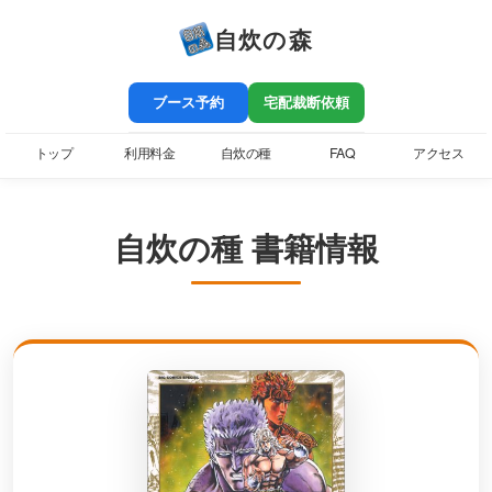
自炊の森
ブース予約
宅配裁断依頼
トップ
利用料金
自炊の種
FAQ
アクセス
自炊の種 書籍情報