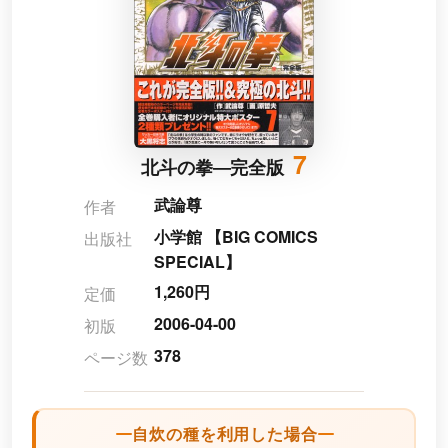
7
北斗の拳―完全版
武論尊
作者
小学館 【BIG COMICS
出版社
SPECIAL】
1,260円
定価
2006-04-00
初版
378
ページ数
自炊の種を利用した場合