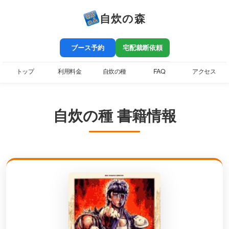
自炊の森
ブース予約
宅配裁断依頼
トップ
利用料金
自炊の種
FAQ
アクセス
自炊の種 書籍情報