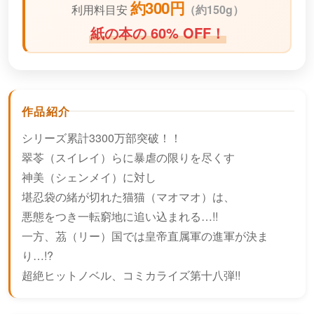
約300円
利用料目安
（
約150g）
紙の本の 60% OFF！
作品紹介
シリーズ累計3300万部突破！！
翠苓（スイレイ）らに暴虐の限りを尽くす
神美（シェンメイ）に対し
堪忍袋の緒が切れた猫猫（マオマオ）は、
悪態をつき一転窮地に追い込まれる…!!
一方、茘（リー）国では皇帝直属軍の進軍が決ま
り…!?
超絶ヒットノベル、コミカライズ第十八弾!!