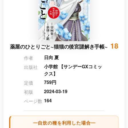
18
薬屋のひとりごと~猫猫の後宮謎解き手帳~
日向 夏
作者
小学館 【サンデーGXコミッ
出版社
クス】
759円
定価
2024-03-19
初版
164
ページ数
自炊の種を利用した場合