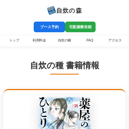
自炊の森
ブース予約
宅配裁断依頼
トップ
利用料金
自炊の種
FAQ
アクセス
自炊の種 書籍情報