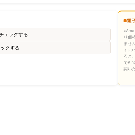
電
※Am
をチェックする
り価
ませ
ェックする
イトリ
ると、
でKi
認い