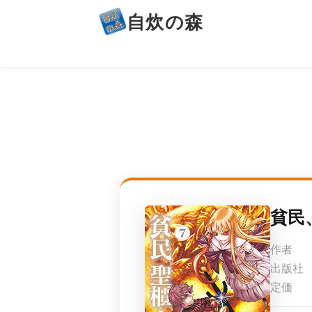
自炊の森
貧民
作者
出版社
定価