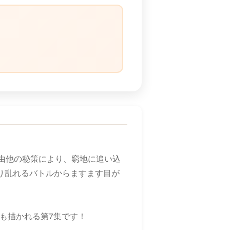
）
由他の秘策により、窮地に追い込
入り乱れるバトルからますます目が
も描かれる第7集です！