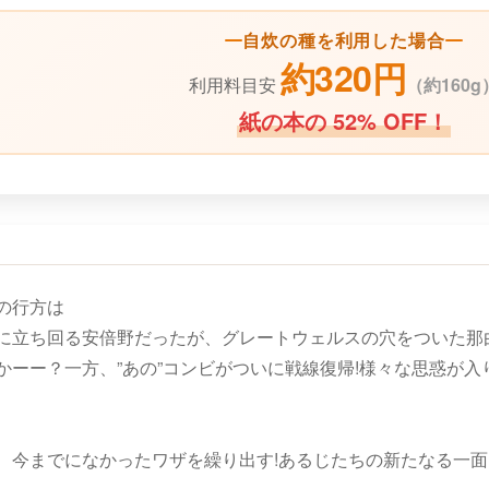
自炊の種を利用した場合
約320円
利用料目安
（
約160g
紙の本の 52% OFF！
の行方は
に立ち回る安倍野だったが、グレートウェルスの穴をついた那
かーー？一方、”あの”コンビがついに戦線復帰!様々な思惑が
、今までになかったワザを繰り出す!あるじたちの新たなる一面