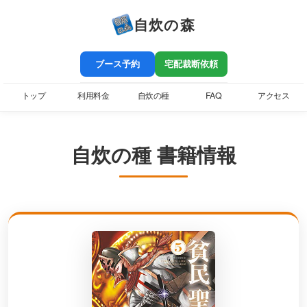
自炊の森
ブース予約
宅配裁断依頼
トップ
利用料金
自炊の種
FAQ
アクセス
自炊の種 書籍情報