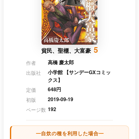
5
貧民、聖櫃、大富豪
高橋 慶太郎
作者
小学館 【サンデーGXコミッ
出版社
クス】
648円
定価
2019-09-19
初版
192
ページ数
自炊の種を利用した場合