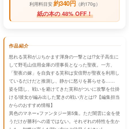
約340円
利用料目安
（
約170g）
紙の本の 48% OFF！
作品紹介
怒れる芙和がぶちかます渾身の一撃とは!?女子高生に
して野毛山信用金庫の理事長となった聖夜。一方、
「聖夜の嫁」を自負する芙和は安倍野が聖夜を利用し
ているだけだと推測し、静かに怒りを募らせる……
姿を隠し、戦いを避けてきた芙和がついに攻撃を仕掛
ける!彼女が編み出した驚きの戦い方とは!?【編集担当
からのおすすめ情報】
異色のマネー×ファンタジー第5集。ただ闇雲に金を使
うだけが勝利への道ではない。それぞれの特性を生か