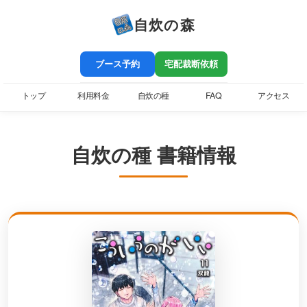
自炊の森
ブース予約
宅配裁断依頼
トップ
利用料金
自炊の種
FAQ
アクセス
自炊の種 書籍情報