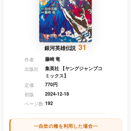
31
銀河英雄伝説
藤崎 竜
作者
集英社 【ヤングジャンプコ
出版社
ミックス】
770円
定価
2024-12-18
初版
192
ページ数
自炊の種を利用した場合