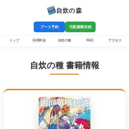
自炊の森
ブース予約
宅配裁断依頼
トップ
利用料金
自炊の種
FAQ
アクセス
自炊の種 書籍情報