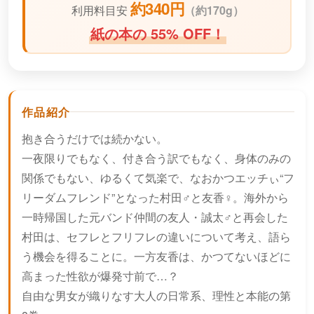
約340円
利用料目安
（
約170g）
紙の本の 55% OFF！
作品紹介
抱き合うだけでは続かない。
一夜限りでもなく、付き合う訳でもなく、身体のみの
関係でもない、ゆるくて気楽で、なおかつエッチぃ“フ
リーダムフレンド”となった村田♂と友香♀。海外から
一時帰国した元バンド仲間の友人・誠太♂と再会した
村田は、セフレとフリフレの違いについて考え、語ら
う機会を得ることに。一方友香は、かつてないほどに
高まった性欲が爆発寸前で…？
自由な男女が織りなす大人の日常系、理性と本能の第