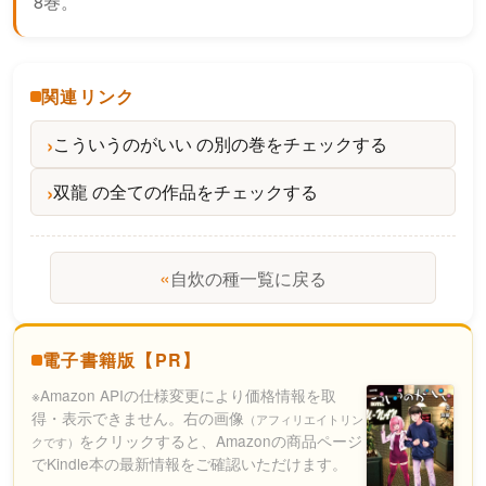
8巻。
関連リンク
こういうのがいい の別の巻をチェックする
双龍 の全ての作品をチェックする
«
自炊の種一覧に戻る
電子書籍版【PR】
※Amazon APIの仕様変更により価格情報を取
得・表示できません。右の画像
（アフィリエイトリン
をクリックすると、Amazonの商品ページ
クです）
でKindle本の最新情報をご確認いただけます。