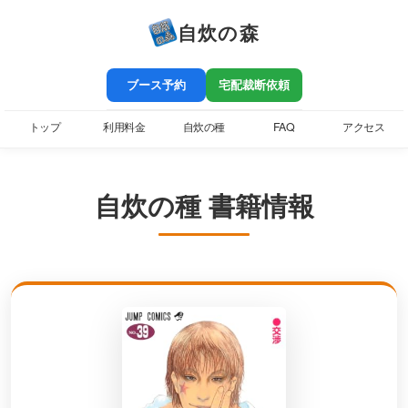
自炊の森
ブース予約
宅配裁断依頼
トップ
利用料金
自炊の種
FAQ
アクセス
自炊の種 書籍情報