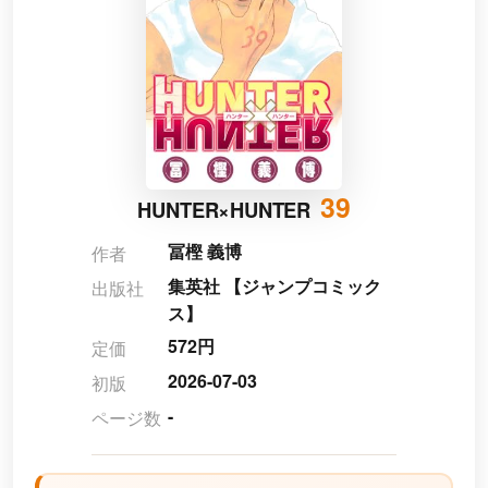
39
HUNTER×HUNTER
冨樫 義博
作者
集英社 【ジャンプコミック
出版社
ス】
572円
定価
2026-07-03
初版
-
ページ数