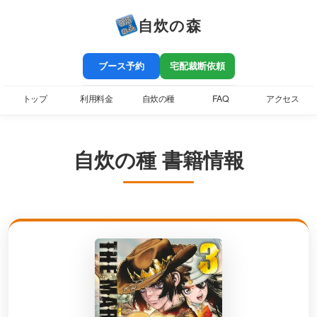
自炊の森
ブース予約
宅配裁断依頼
トップ
利用料金
自炊の種
FAQ
アクセス
自炊の種 書籍情報