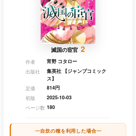
2
滅国の宦官
宵野 コタロー
作者
集英社 【ジャンプコミック
出版社
ス】
814円
定価
2025-10-03
初版
180
ページ数
自炊の種を利用した場合