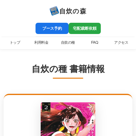
自炊の森
ブース予約
宅配裁断依頼
トップ
利用料金
自炊の種
FAQ
アクセス
自炊の種 書籍情報