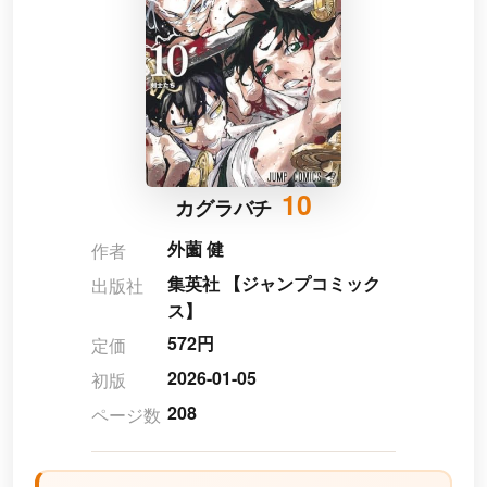
10
カグラバチ
外薗 健
作者
集英社 【ジャンプコミック
出版社
ス】
572円
定価
2026-01-05
初版
208
ページ数