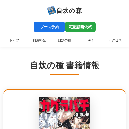
自炊の森
ブース予約
宅配裁断依頼
トップ
利用料金
自炊の種
FAQ
アクセス
自炊の種 書籍情報