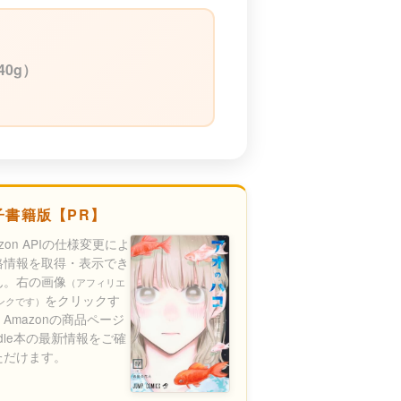
40g）
子書籍版【PR】
azon APIの仕様変更によ
格情報を取得・表示でき
ん。右の画像
（アフィリエ
をクリックす
ンクです）
Amazonの商品ページ
ndle本の最新情報をご確
ただけます。