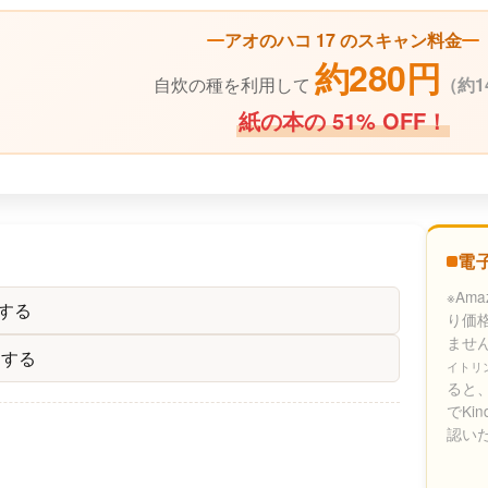
アオのハコ 17 のスキャン料金
約280円
自炊の種を利用して
（
約1
紙の本の 51% OFF！
電
※Am
する
り価
ませ
クする
イトリ
ると、
でKi
認い