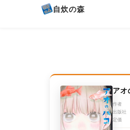
自炊の森
アオ
作者
出版社
定価