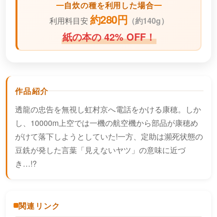
自炊の種を利用した場合
約280円
利用料目安
（
約140g）
紙の本の 42% OFF！
作品紹介
透龍の忠告を無視し虹村京へ電話をかける康穂。しか
し、10000m上空では一機の航空機から部品が康穂め
がけて落下しようとしていた!一方、定助は瀕死状態の
豆銑が発した言葉「見えないヤツ」の意味に近づ
き…!?
関連リンク