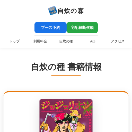
自炊の森
ブース予約
宅配裁断依頼
トップ
利用料金
自炊の種
FAQ
アクセス
自炊の種 書籍情報