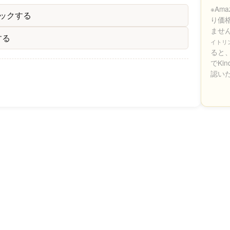
※Am
ックする
り価
ませ
する
イトリ
ると、
でKi
認い