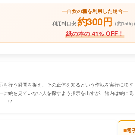
自炊の種を利用した場合
約300円
利用料目安
（
約150g
紙の本の 41% OFF！
示を行う瞬間を捉え、その正体を知るという作戦を実行に移す。
ーに絵を見ていない人を探すよう指示を出すが、館内は絵に関
―!?
電