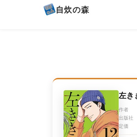
自炊の森
左き
作者
出版社
定価