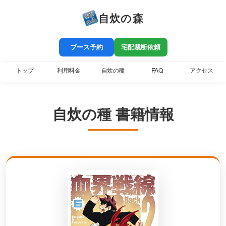
自炊の森
ブース予約
宅配裁断依頼
トップ
利用料金
自炊の種
FAQ
アクセス
自炊の種 書籍情報