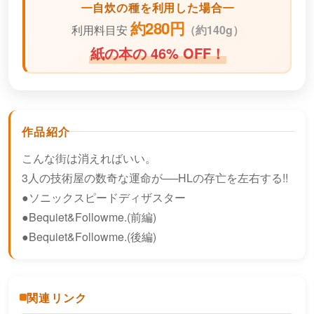
自炊の種を利用した場合
約280円
利用料目安
（
約140g）
紙の本の 46% OFF！
作品紹介
こんな街は消えればいい。
3人の技術屋の数奇な運命が──HLの存亡を左右する!!
●ソニックスピードディザスター
●Bequiet&Followme.(前編)
●Bequiet&Followme.(後編)
関連リンク