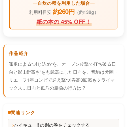
自炊の種を利用した場合
約260円
利用料目安
（
約130g）
紙の本の 45% OFF！
作品紹介
孤爪による“封じ込め”を、オープン攻撃で打ち破る日
向と影山!!“高さ”をも武器にした日向を、音駒は犬岡・
リエーフ1年コンビで迎え撃つ!春高3回戦もクライマ
ックス…日向と孤爪の勝負の行方は!?
関連リンク
ハイキュー!! の別の巻をチェックする