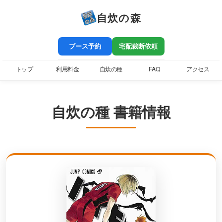
自炊の森
ブース予約
宅配裁断依頼
トップ
利用料金
自炊の種
FAQ
アクセス
自炊の種 書籍情報