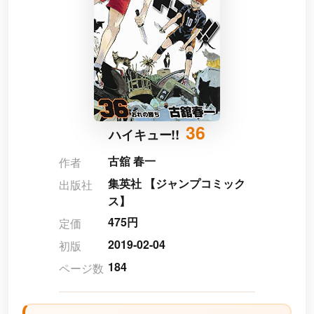
36
ハイキュー!!
古舘 春一
作者
集英社 【ジャンプコミック
出版社
ス】
475円
定価
2019-02-04
初版
184
ページ数