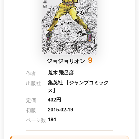
9
ジョジョリオン
荒木 飛呂彦
作者
集英社 【ジャンプコミック
出版社
ス】
432円
定価
2015-02-19
初版
184
ページ数