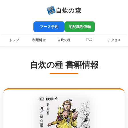
自炊の森
ブース予約
宅配裁断依頼
トップ
利用料金
自炊の種
FAQ
アクセス
自炊の種 書籍情報