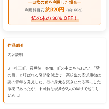
自炊の種を利用した場合
約320円
利用料目安
（
約160g）
紙の本の 30% OFF！
作品紹介
内容説明
S市杜王町。震災後、突如、町の中にあらわれた「壁
の目」と呼ばれる隆起物付近で、高校生の広瀬康穂は
謎の青年を発見した。彼の身元を突き止める事にした
康穂であったが、不可解な現象が2人の周りで起こり
始め…!