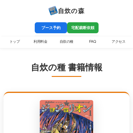
自炊の森
ブース予約
宅配裁断依頼
トップ
利用料金
自炊の種
FAQ
アクセス
自炊の種 書籍情報