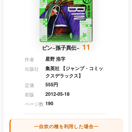
11
ビン~孫子異伝~
星野 浩字
作者
集英社 【ジャンプ・コミッ
出版社
クスデラックス】
555円
定価
2012-05-18
初版
190
ページ数
自炊の種を利用した場合