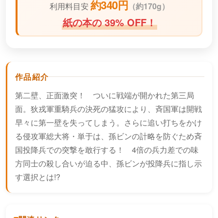
約340円
利用料目安
（
約170g）
紙の本の 39% OFF！
作品紹介
第二壁、正面激突！ ついに戦端が開かれた第三局
面。狄戎軍重騎兵の決死の猛攻により、斉国軍は開戦
早々に第一壁を失ってしまう。さらに追い打ちをかけ
る侵攻軍総大将・単于は、孫ビンの計略を防ぐため斉
国投降兵での突撃を敢行する！ 4倍の兵力差での味
方同士の殺し合いが迫る中、孫ビンが投降兵に指し示
す選択とは!?