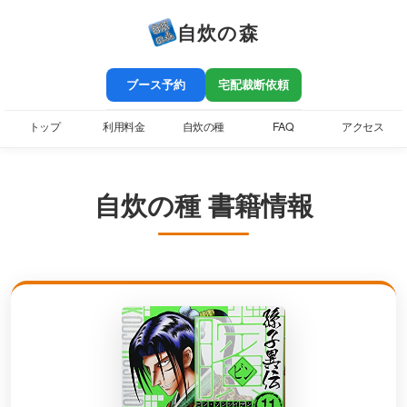
自炊の森
ブース予約
宅配裁断依頼
トップ
利用料金
自炊の種
FAQ
アクセス
自炊の種 書籍情報