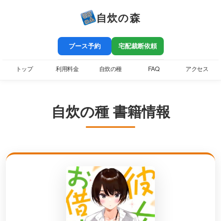
自炊の森
ブース予約
宅配裁断依頼
トップ
利用料金
自炊の種
FAQ
アクセス
自炊の種 書籍情報