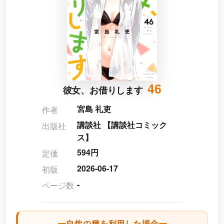
46
彼女、お借りします
宮島 礼吏
作者
講談社 【講談社コミック
出版社
ス】
594円
定価
2026-06-17
初版
-
ページ数
自炊の種を利用した場合