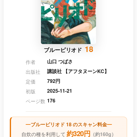
18
ブルーピリオド
山口 つばさ
作者
講談社 【アフタヌーンKC】
出版社
792円
定価
2025-11-21
初版
176
ページ数
ブルーピリオド 18 のスキャン料金
約320円
自炊の種を利用して
（
約160g）