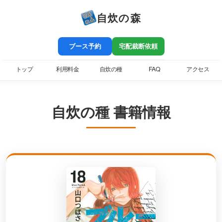
自炊の森
ブース予約
宅配裁断依頼
トップ
利用料金
自炊の種
FAQ
アクセス
自炊の種 書籍情報