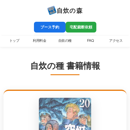
自炊の森
ブース予約
宅配裁断依頼
トップ
利用料金
自炊の種
FAQ
アクセス
自炊の種 書籍情報