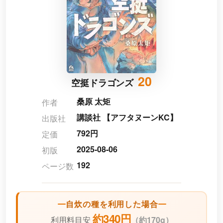
20
空挺ドラゴンズ
桑原 太矩
作者
講談社 【アフタヌーンKC】
出版社
792円
定価
2025-08-06
初版
192
ページ数
自炊の種を利用した場合
約340円
利用料目安
（
約170g）