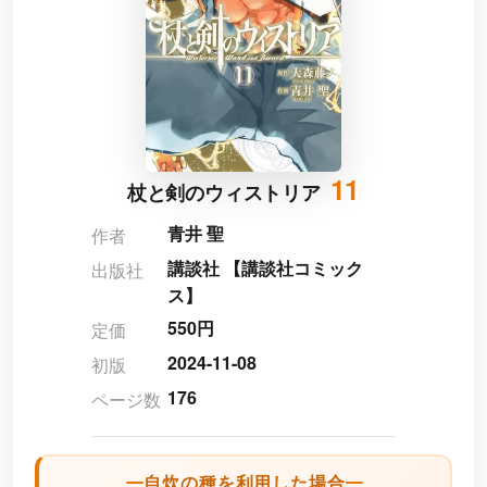
11
杖と剣のウィストリア
青井 聖
作者
講談社 【講談社コミック
出版社
ス】
550円
定価
2024-11-08
初版
176
ページ数
自炊の種を利用した場合