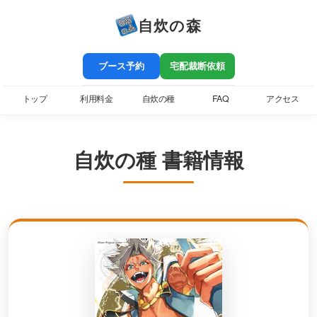
自炊の森
ブース予約
宅配裁断依頼
トップ
利用料金
自炊の種
FAQ
アクセス
自炊の種 書籍情報