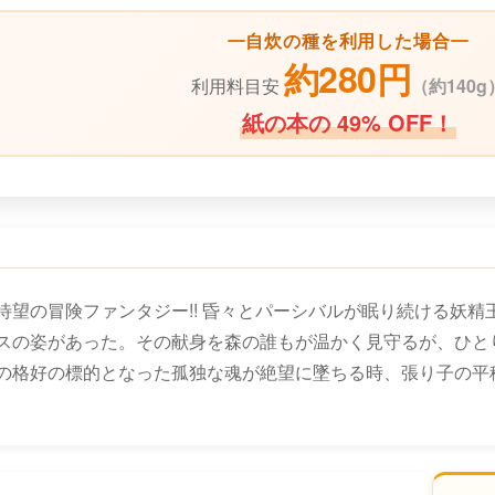
自炊の種を利用した場合
約280円
利用料目安
（
約140g
紙の本の 49% OFF！
待望の冒険ファンタジー!! 昏々とパーシバルが眠り続ける妖
スの姿があった。その献身を森の誰もが温かく見守るが、ひと
の格好の標的となった孤独な魂が絶望に墜ちる時、張り子の平