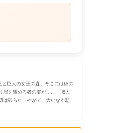
）
精王と巨人の女王の森。そこには彼の
り眉を顰める者の姿が……。肥大
穏は破られ、やがて、大いなる悲