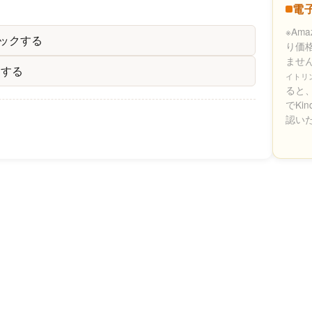
電
※Am
ックする
り価
ませ
クする
イトリ
ると、
でKi
認い