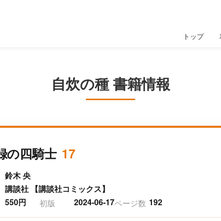
トップ
自炊の種 書籍情報
録の四騎士
17
鈴木 央
講談社 【講談社コミックス】
550円
2024-06-17
192
初版
ページ数