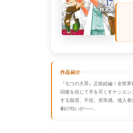
作品紹介
『七つの大罪』正統続編！全世界
回復を信じて手を尽くすナシエン
する疑惑、不信、劣等感。侵入者
劇の匂いが――。