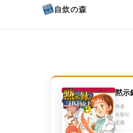
自炊の森
黙示
作者
出版社
定価