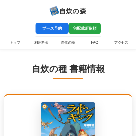
自炊の森
ブース予約
宅配裁断依頼
トップ
利用料金
自炊の種
FAQ
アクセス
自炊の種 書籍情報