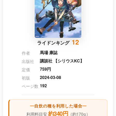
12
ライドンキング
馬場 康誌
作者
講談社 【シリウスKC】
出版社
759円
定価
2024-03-08
初版
192
ページ数
自炊の種を利用した場合
約340円
利用料目安
（
約170g）