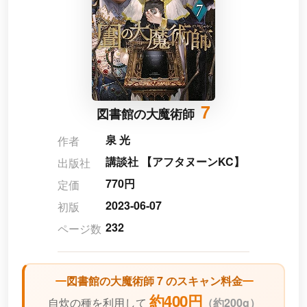
7
図書館の大魔術師
泉 光
作者
講談社 【アフタヌーンKC】
出版社
770円
定価
2023-06-07
初版
232
ページ数
図書館の大魔術師 7 のスキャン料金
約400円
自炊の種を利用して
（
約200g）