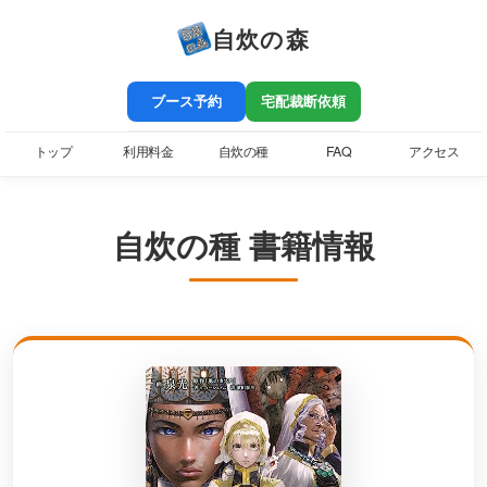
自炊の森
ブース予約
宅配裁断依頼
トップ
利用料金
自炊の種
FAQ
アクセス
自炊の種 書籍情報