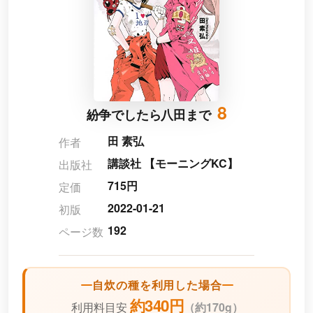
8
紛争でしたら八田まで
田 素弘
作者
講談社 【モーニングKC】
出版社
715円
定価
2022-01-21
初版
192
ページ数
自炊の種を利用した場合
約340円
利用料目安
（
約170g）