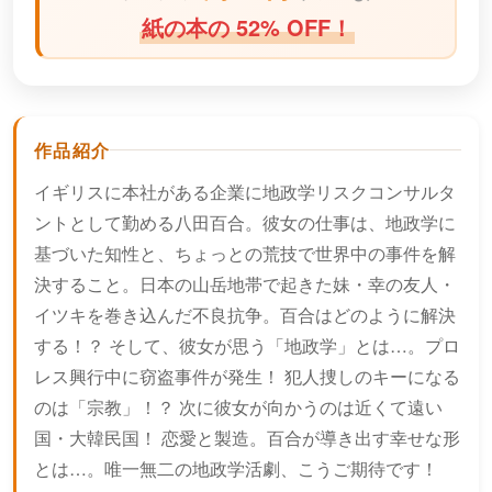
紙の本の 52% OFF！
作品紹介
イギリスに本社がある企業に地政学リスクコンサルタ
ントとして勤める八田百合。彼女の仕事は、地政学に
基づいた知性と、ちょっとの荒技で世界中の事件を解
決すること。日本の山岳地帯で起きた妹・幸の友人・
イツキを巻き込んだ不良抗争。百合はどのように解決
する！？ そして、彼女が思う「地政学」とは…。プロ
レス興行中に窃盗事件が発生！ 犯人捜しのキーになる
のは「宗教」！？ 次に彼女が向かうのは近くて遠い
国・大韓民国！ 恋愛と製造。百合が導き出す幸せな形
とは…。唯一無二の地政学活劇、こうご期待です！