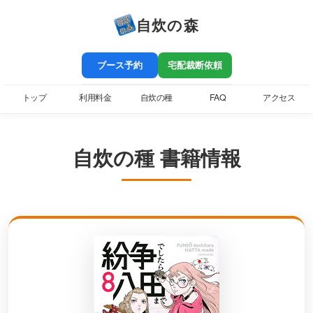
自炊の森
ブース予約
宅配裁断依頼
トップ
利用料金
自炊の種
FAQ
アクセス
自炊の種 書籍情報