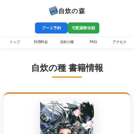
自炊の森
ブース予約
宅配裁断依頼
トップ
利用料金
自炊の種
FAQ
アクセス
自炊の種 書籍情報