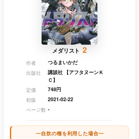
2
メダリスト
つるまいかだ
作者
講談社 【アフタヌーンＫ
出版社
Ｃ】
748円
定価
2021-02-22
初版
-
ページ数
自炊の種を利用した場合