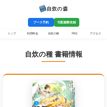
自炊の森
ブース予約
宅配裁断依頼
トップ
利用料金
自炊の種
FAQ
アクセス
自炊の種 書籍情報