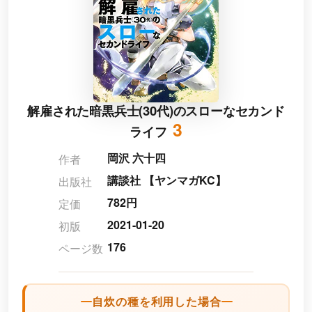
解雇された暗黒兵士(30代)のスローなセカンド
3
ライフ
岡沢 六十四
作者
講談社 【ヤンマガKC】
出版社
782円
定価
2021-01-20
初版
176
ページ数
自炊の種を利用した場合