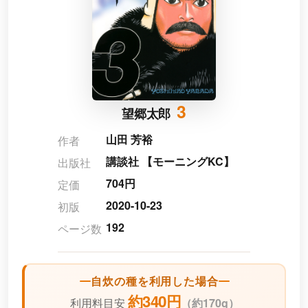
3
望郷太郎
山田 芳裕
作者
講談社 【モーニングKC】
出版社
704円
定価
2020-10-23
初版
192
ページ数
自炊の種を利用した場合
約340円
利用料目安
（
約170g）