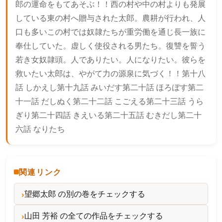
郎の運命をもてあそぶ！！西の村や中の村よりも発展
している東の村へ贈与された太郎。農耕が行われ、人
口も多いこの村では奴隷たちが重労働を通じ長一族に
奉仕していた。虚しく使役される男たち。復讐を誓う
若き女奴隷頭。人でありたい。人になりたい。彼らを
救いたい太郎は、やがて力の源泉に気づく！！第十八
話 しかえし第十九話 みいだす第二十話 ほろぼす第二
十一話 だしぬく第二十二話 こごえる第二十三話 うら
ぎり第二十四話 きえいる第二十五話 むきだし第二十
六話 なりたち
関連リンク
望郷太郎 の別の巻をチェックする
山田 芳裕 の全ての作品をチェックする