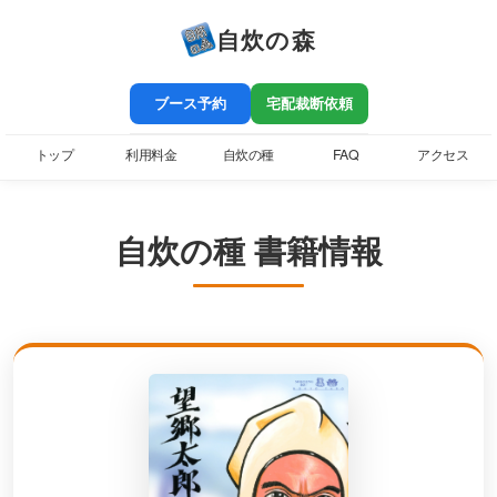
自炊の森
ブース予約
宅配裁断依頼
トップ
利用料金
自炊の種
FAQ
アクセス
自炊の種 書籍情報