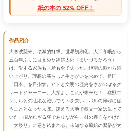
紙の本の 52% OFF！
作品紹介
大寒波襲来、壊滅的打撃、世界初期化。人工冬眠から
五百年ぶりに目覚めた舞鶴太郎（まいづるたろう）
は、愛する家族も財産も全て失った。絶望の淵から這
い上がり、理想の暮らしと生きがいを求めて、祖国
「日本」を目指す。ヒトと文明の歴史をさかのぼるグ
レートジャーニー。人類よ、これが未来だ！！猛獣エ
ンリルとの壮絶な戦いでミトを失い、パルの帰郷に従
うこととなった太郎。凍える大地で叔父一家は生きて
いた。招かれざる客でありながら、村の存亡をかけた
「大祭り」に巻き込まれる。未知なる原始の習俗が太