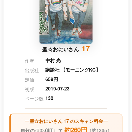
17
聖☆おにいさん
中村 光
作者
講談社 【モーニングKC】
出版社
659円
定価
2019-07-23
初版
132
ページ数
聖☆おにいさん 17 のスキャン料金
約260円
自炊の種を利用して
（
約130g）