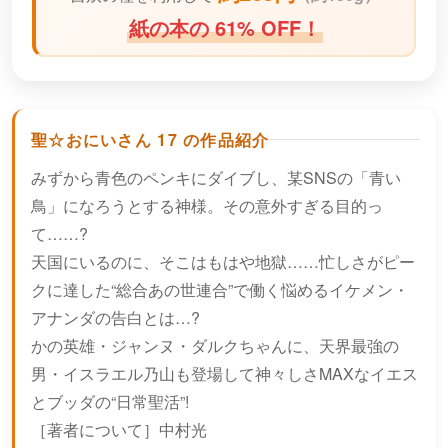
紙の本の 61% OFF！
聖☆おにいさん 17 の作品紹介
みずから青色のペンキにダイブし、某SNSの「青い
鳥」になろうとする神様。その意外すぎる目的っ
て……?
天国にいるのに、そこはもはや地獄……忙しさがピー
クに達した“総合あの世連合”で働く悩めるイケメン・
アナンダの告白とは…?
かの英雄・ジャンヌ・ダルクちゃんに、天界最強の
男・イスラエル乃山も登場して神々しさMAXなイエス
とブッダの“日常聖活”!
［著者について］中村光