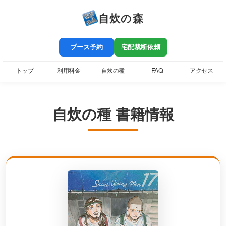
自炊の森
ブース予約
宅配裁断依頼
トップ
利用料金
自炊の種
FAQ
アクセス
自炊の種 書籍情報