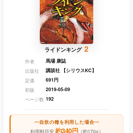
2
ライドンキング
馬場 康誌
作者
講談社 【シリウスKC】
出版社
691円
定価
2019-05-09
初版
192
ページ数
自炊の種を利用した場合
約340円
利用料目安
（
約170g）