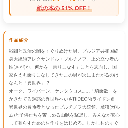
紙の本の 51% OFF！
作品紹介
戦闘と政治の闇をくぐりぬけた男、プルジア共和国終
身大統領アレクサンドル・プルチノフ。上の立つ者の
性(さが)か、何かを「乗りこなす」ことを志向し、国
家さえも乗りこなしてきたこの男が次にまたがるのは
なんと「異世界」!?
オーク、ワイバーン、ケンタウロス...…「騎乗欲」を
かきたてる魅惑の異世界へいざRIDEON(ライドン)!!
異世界の冒険者となったプルチノフ大統領。魔狼(ガル
ム)と子供たちを苦しめる山賊を撃退し、みんなが安心
して暮らすための村作りをはじめる。しかし村のすぐ