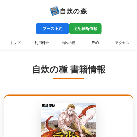
自炊の森
ブース予約
宅配裁断依頼
トップ
利用料金
自炊の種
FAQ
アクセス
自炊の種 書籍情報