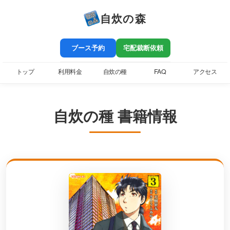
自炊の森
ブース予約
宅配裁断依頼
トップ
利用料金
自炊の種
FAQ
アクセス
自炊の種 書籍情報