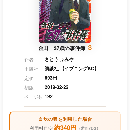
3
金田一37歳の事件簿
さとう ふみや
作者
講談社 【イブニングKC】
出版社
693円
定価
2019-02-22
初版
192
ページ数
自炊の種を利用した場合
約340円
利用料目安
（
約170g）