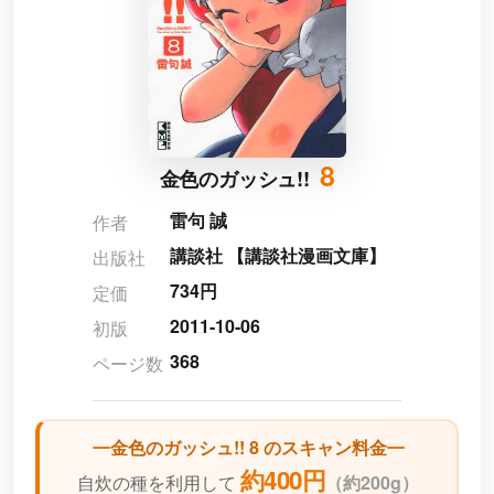
8
金色のガッシュ!!
雷句 誠
作者
講談社 【講談社漫画文庫】
出版社
734円
定価
2011-10-06
初版
368
ページ数
金色のガッシュ!! 8 のスキャン料金
約400円
自炊の種を利用して
（
約200g）