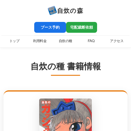
自炊の森
ブース予約
宅配裁断依頼
トップ
利用料金
自炊の種
FAQ
アクセス
自炊の種 書籍情報