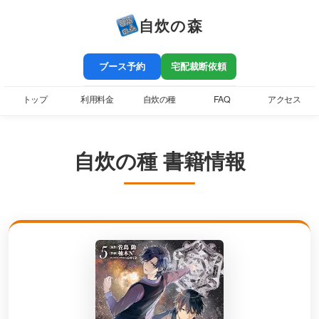
自炊の森
ブース予約
宅配裁断依頼
トップ
利用料金
自炊の種
FAQ
アクセス
自炊の種 書籍情報