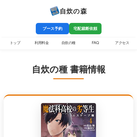
自炊の森
ブース予約
宅配裁断依頼
トップ
利用料金
自炊の種
FAQ
アクセス
自炊の種 書籍情報