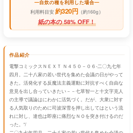
自炊の種を利用した場合
約320円
利用料目安
（
約160g）
紙の本の 58% OFF！
作品紹介
電撃コミックスＮＥＸＴ Ｎ４５０－０６-二〇九七年
四月。二十八家の若い世代を集めた会議の日がやって
きた。活発化する反魔法主義運動に対抗すべく自由な
意見を出し合っていきたい－－七草智一と十文字克人
の主導で議論はにわかに活気づく。だが、大衆に対す
る人気取りのために司波深雪を押し出してはという流
れに対し、達也は即座に痛烈なＮＯを突き付けるのだ
った。”/
二〇九七年四月。二十八家の若い世代を集めた会議の