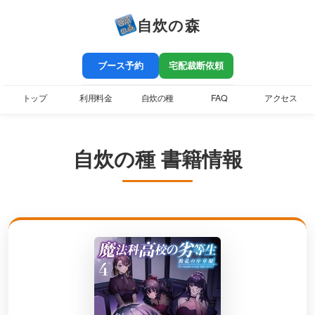
自炊の森
ブース予約
宅配裁断依頼
トップ
利用料金
自炊の種
FAQ
アクセス
自炊の種 書籍情報