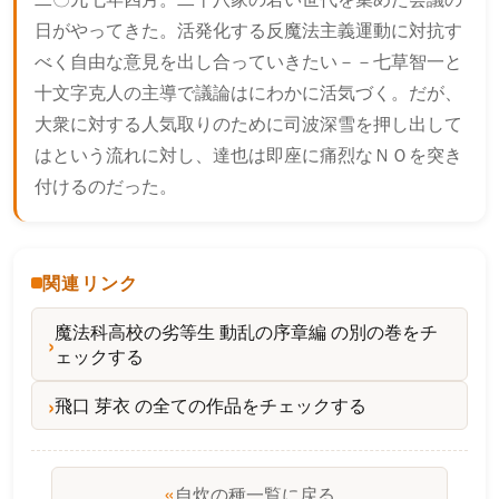
日がやってきた。活発化する反魔法主義運動に対抗す
べく自由な意見を出し合っていきたい－－七草智一と
十文字克人の主導で議論はにわかに活気づく。だが、
大衆に対する人気取りのために司波深雪を押し出して
はという流れに対し、達也は即座に痛烈なＮＯを突き
付けるのだった。
関連リンク
魔法科高校の劣等生 動乱の序章編 の別の巻をチ
ェックする
飛口 芽衣 の全ての作品をチェックする
«
自炊の種一覧に戻る