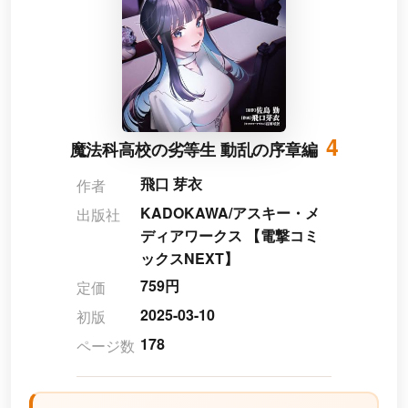
4
魔法科高校の劣等生 動乱の序章編
飛口 芽衣
作者
KADOKAWA/アスキー・メ
出版社
ディアワークス 【電撃コミ
ックスNEXT】
759円
定価
2025-03-10
初版
178
ページ数