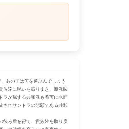
）
で、あの子は何を選ぶんでしょう
貴族達に呪いを振りまき、新派閥
ドラが属する共和派も着実に水面
成されサンドラの悲願である共和
の後ろ盾を得て、貴族姓を取り戻