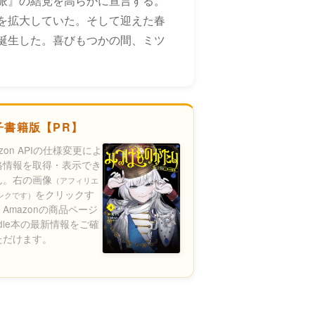
派』の結党を高らかに宣言する。
を拡大していた。そして迎えた春
誕生した。喜びもつかの間、ミツ
子書籍版【PR】
azon APIの仕様変更によ
格情報を取得・表示でき
ん。右の画像
（アフィリエ
をクリックす
ンクです）
Amazonの商品ページ
ndle本の最新情報をご確
ただけます。