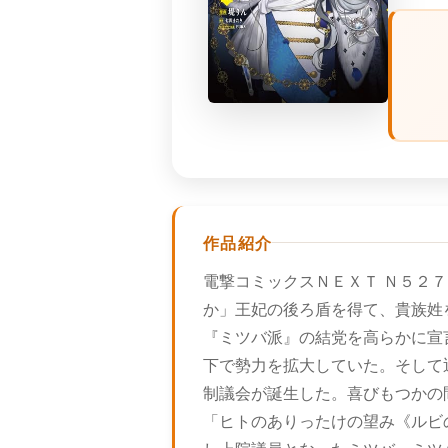
作品紹介
電撃コミックスＮＥＸＴ Ｎ５２
か」王妃の後ろ盾を得て、貴族姓
『ミツバ派』の結党を高らかに宣
下で勢力を拡大していた。そして
制議会が誕生した。喜びもつかの
「ヒトのありったけの望み《ルビ