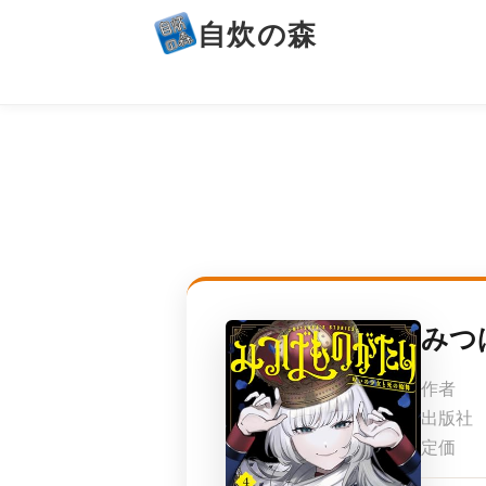
自炊の森
みつ
作者
出版社
定価