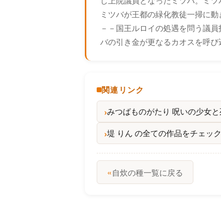
し上院議員となったミツバ。ミツ
ミツバが王都の緑化教徒一掃に動
－－国王ルロイの処遇を問う議員
バの引き金が更なるカオスを呼び
関連リンク
みつばものがたり 呪いの少女と
堤 りん の全ての作品をチェッ
«
自炊の種一覧に戻る